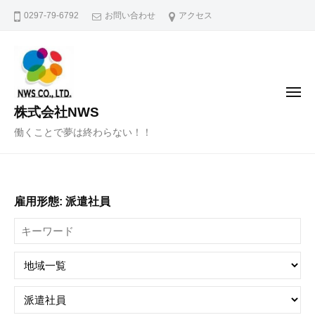
コ
0297-79-6792
お問い合わせ
アクセス
ン
テ
ン
ツ
メ
へ
ニ
株式会社NWS
ュ
ス
ー
働くことで夢は終わらない！！
キ
ッ
プ
雇用形態:
派遣社員