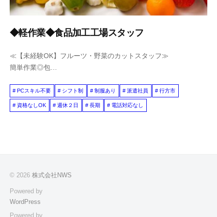
◆軽作業◆食品加工工場スタッフ
≪【未経験OK】フルーツ・野菜のカットスタッフ≫
簡単作業◎包…
PCスキル不要
シフト制
制服あり
派遣社員
行方市
資格なしOK
週休２日
長期
電話対応なし
© 2026
株式会社NWS
Powered by
WordPress
Powered by