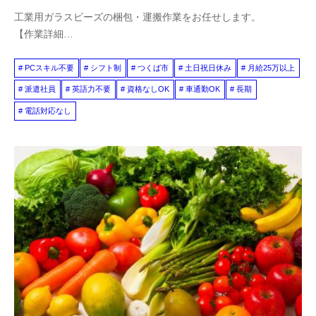
工業用ガラスビーズの梱包・運搬作業をお任せします。
【作業詳細…
PCスキル不要
シフト制
つくば市
土日祝日休み
月給25万以上
派遣社員
英語力不要
資格なしOK
車通勤OK
長期
電話対応なし