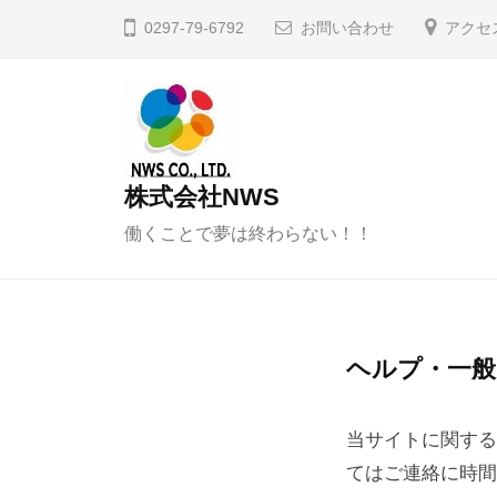
コ
0297-79-6792
お問い合わせ
アクセ
ン
テ
ン
ツ
へ
株式会社NWS
ス
働くことで夢は終わらない！！
キ
ッ
プ
ヘルプ・一般
お
問
当サイトに関する
合
てはご連絡に時間