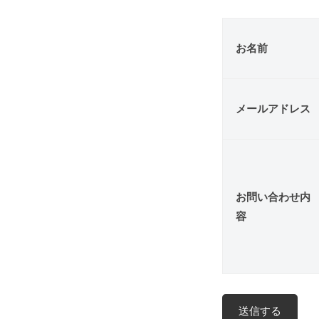
せ
お名前
2022
年
5
メールアドレス
月
6
日
by
nwswebsite
お問い合わせ内
容