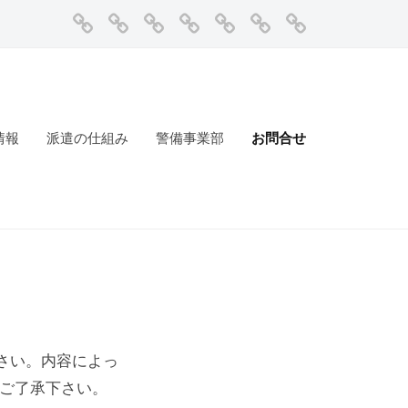
ホ
NEWS
求
企
派
警
お
ー
人
業
遣
備
問
ム
一
情
の
事
合
覧
報
仕
業
せ
組
部
情報
派遣の仕組み
警備事業部
お問合せ
み
さい。内容によっ
めご了承下さい。