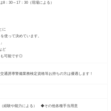
くは8：30～17：30（現場による）
とに
リを使って決めています。
い」
など
とも可能です◎
！交通誘導警備業務検定資格等お持ちの方は優遇します！
000円（経験や能力による） ◆その他各種手当用意