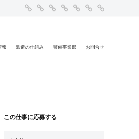
ホ
NEWS
求
企
派
警
お
ー
人
業
遣
備
問
ム
一
情
の
事
合
覧
報
仕
業
せ
組
部
情報
派遣の仕組み
警備事業部
お問合せ
み
この仕事に応募する