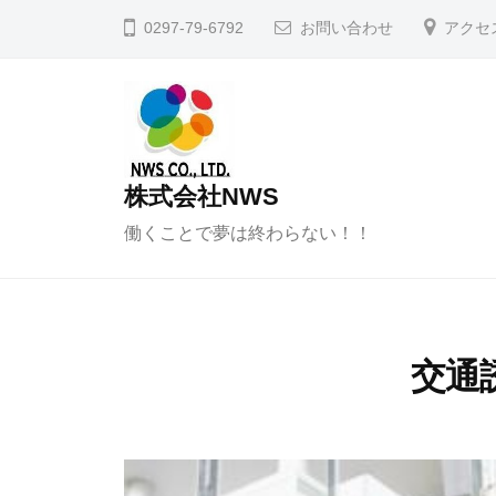
コ
0297-79-6792
お問い合わせ
アクセ
ン
テ
ン
ツ
へ
株式会社NWS
ス
働くことで夢は終わらない！！
キ
ッ
プ
交通